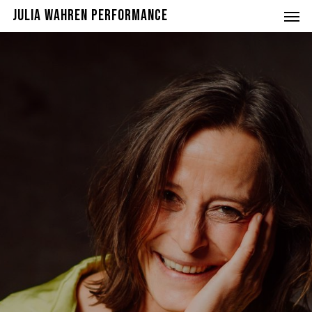
Men
Skip
JULIA WAHREN PERFORMANCE
to
main
content